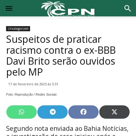
Uncategorized
Suspeitos de praticar
racismo contra o ex-BBB
Davi Brito serão ouvidos
pelo MP
17 de fevereiro de 2025 às 5:51
Foto: Reprodução / Redes Sociais
Share
Share
Share
Share
on
on
on
on
WhatsApp
Telegram
Facebook
X
Segundo nota enviada ao Bahia Notícias,
(Twitte