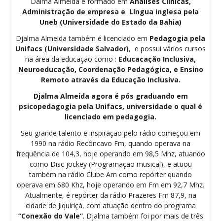
Dalma Almeida é formado em
Análises Clínicas,
Administração de empresa e Língua inglesa pela
Uneb (Universidade do Estado da Bahia)
Djalma Almeida também é licenciado em
Pedagogia
pela
Unifacs (Universidade Salvador)
, e possui vários cursos
na área da educação como :
Educacação Inclusiva,
Neuroeducação, Coordenação Pedagógica, e Ensino
Remoto através da Educação Inclusiva.
Djalma Almeida agora é pós graduando em
psicopedagogia pela Unifacs, universidade o qual é
licenciado em pedagogia.
Seu grande talento e inspiração pelo rádio começou em
1990 na rádio Recôncavo Fm, quando operava na
frequência de 104,3, hoje operando em 98,5 Mhz, atuando
como Disc jockey (Programação musical), e atuou
também na rádio Clube Am como repórter quando
operava em 680 Khz, hoje operando em Fm em 92,7 Mhz.
Atualmente, é repórter da rádio Prazeres Fm 87,9, na
cidade de Jiquiriçá, com atuação dentro do programa
“Conexão do Vale”
. Djalma também foi por mais de três