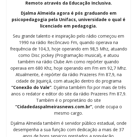
Remoto através da Educação Inclusiva.
Djalma Almeida agora é pós graduando em
psicopedagogia pela Unifacs, universidade o qual é
licenciado em pedagogia.
Seu grande talento e inspiração pelo rádio começou em
1990 na rádio Recôncavo Fm, quando operava na
frequência de 104,3, hoje operando em 98,5 Mhz, atuando
como Disc jockey (Programação musical), e atuou
também na rádio Clube Am como repórter quando
operava em 680 Khz, hoje operando em Fm em 92,7 Mhz.
Atualmente, é repórter da rádio Prazeres Fm 87,9, na
cidade de Jiquiriçá, com atuação dentro do programa
“Conexão do Vale”
. Djalma também foi por mais de três
anos o redator e editor do site da rádio Prazeres Fm 87,9.
Também é o proprietário do site
“Cidadedaspalmeirasnews.com.br”
, onde ocupa o
mesmo cargo.
Djalma Almeida também é servidor público estadual, onde
desempenha a sua função com dedicação a mais de 37
anos de bons serviços prestados a população.