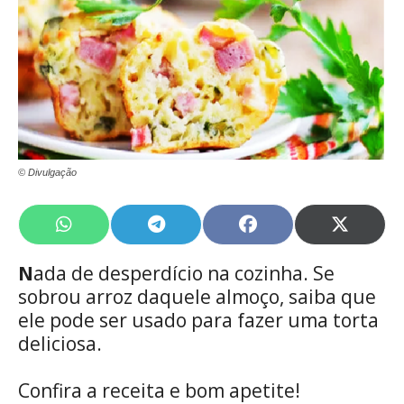
© Divulgação
Share
Share
Share
Share
on
on
on
on
WhatsApp
Telegram
Facebook
X
N
ada de desperdício na cozinha. Se
(Twitte
sobrou arroz daquele almoço, saiba que
ele pode ser usado para fazer uma torta
deliciosa.
Confira a receita e bom apetite!