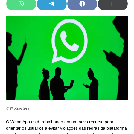
Share
Share
Share
Share
on
on
on
on
WhatsApp
Telegram
Facebook
X
(Twitter)
© Shutterstock
O WhatsApp está trabalhando em um novo recurso para
orientar os usuários a evitar violações das regras da plataforma