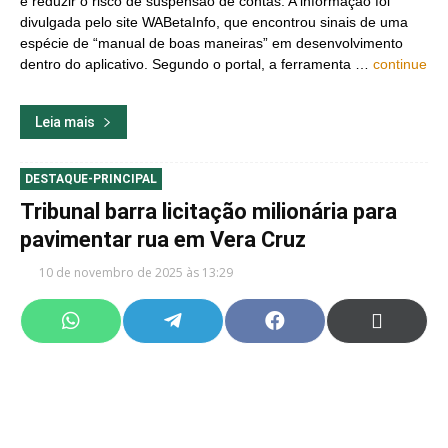
e reduzir o risco de suspensão de contas. A informação foi
divulgada pelo site WABetaInfo, que encontrou sinais de uma
espécie de “manual de boas maneiras” em desenvolvimento
dentro do aplicativo. Segundo o portal, a ferramenta …
continue
Leia mais
DESTAQUE-PRINCIPAL
Tribunal barra licitação milionária para
pavimentar rua em Vera Cruz
10 de novembro de 2025 às 13:29
Share
Share
Share
Share
on
on
on
on
WhatsApp
Telegram
Facebook
X
(Twitter)