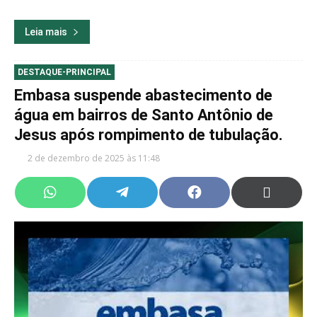
Leia mais
DESTAQUE-PRINCIPAL
Embasa suspende abastecimento de
água em bairros de Santo Antônio de
Jesus após rompimento de tubulação.
2 de dezembro de 2025 às 11:48
Share
Share
Share
Share
on
on
on
on
WhatsApp
Telegram
Facebook
X
(Twitter)