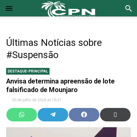
Últimas Notícias sobre
#Suspensão
DESTAQUE-PRINCIPAL
Anvisa determina apreensão de lote
falsificado de Mounjaro
30 de julho de 2026 às 16:21
Share
Share
Share
Share
on
on
on
on
WhatsApp
Telegram
Facebook
X
(Twitter)