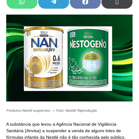
Share
Share
Share
Share
on
on
on
on
WhatsApp
Telegram
Facebook
X
(Twitter)
Produtos Nestlé suspensos. — Foto: Nestlé/ Reprodução
A substância que levou a Agência Nacional de Vigilância
Sanitária (Anvisa) a suspender a venda de alguns lotes de
fórmulas infantis da Nestlé não é tão conhecida pelo público,