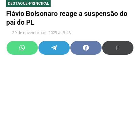
DESTAQUE-PRINCIPAL
Flávio Bolsonaro reage a suspensão do
pai do PL
29 de novembro de 2025 às 5:48
Share
Share
Share
Share
on
on
on
on
WhatsApp
Telegram
Facebook
X
(Twitter)