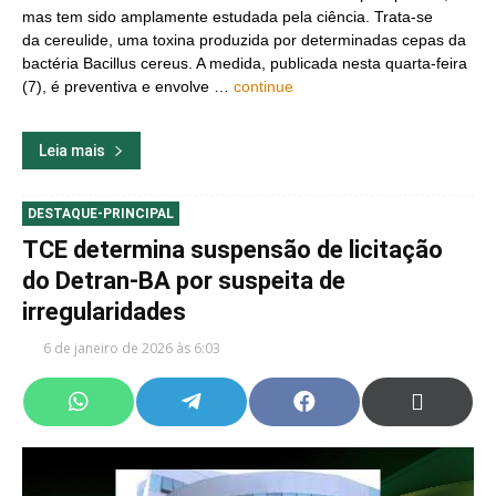
mas tem sido amplamente estudada pela ciência. Trata-se
da cereulide, uma toxina produzida por determinadas cepas da
bactéria Bacillus cereus. A medida, publicada nesta quarta-feira
(7), é preventiva e envolve …
continue
Leia mais
DESTAQUE-PRINCIPAL
TCE determina suspensão de licitação
do Detran-BA por suspeita de
irregularidades
6 de janeiro de 2026 às 6:03
Share
Share
Share
Share
on
on
on
on
WhatsApp
Telegram
Facebook
X
(Twitter)