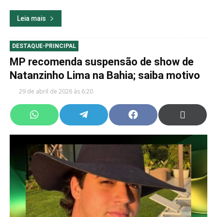
Leia mais
DESTAQUE-PRINCIPAL
MP recomenda suspensão de show de
Natanzinho Lima na Bahia; saiba motivo
29 de abril de 2026 às 6:20
Share
Share
Share
Share
on
on
on
on
WhatsApp
Telegram
Facebook
X
(Twitter)