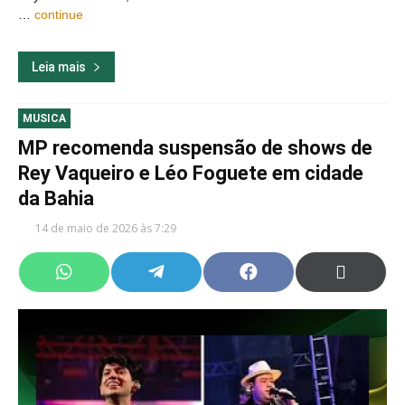
…
continue
Leia mais
MUSICA
MP recomenda suspensão de shows de
Rey Vaqueiro e Léo Foguete em cidade
da Bahia
14 de maio de 2026 às 7:29
Share
Share
Share
Share
on
on
on
on
WhatsApp
Telegram
Facebook
X
(Twitter)